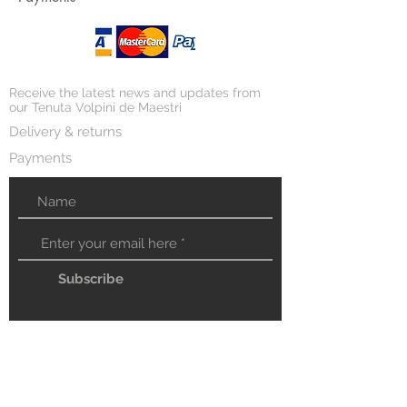
Receive the latest news and updates from
our Tenuta Volpini de Maestri
Delivery & returns
Payments
Subscribe